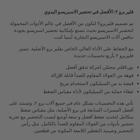
فلير برو ٢: الأفضل في تحضير الاسبريسو اليدوي
تم تصميم فليربرو٢ لتكون من الأفضل في عالم الأدوات المحمولة
لتحضير الاسبريسو بحيث تتمتع بإمكانية تحضير اسبريسو بجودة
تنافس آلات الاسبريسو التجارية أينما كنت.
مع الحفاظ على الأداء العالي الخاص بفلير برو الأصلية، تتميز
فليربرو ٢ بأربع تحسينات جديدة:
بورتافلتر محسّن لحركة تدفق أفضل
فوهة من الفولاذ المقاوم للصدأ قابلة للإزالة
قبضة يد من السيليكون لاستخدام مريح
غطاء حماية من السيليكون لأداة مقياس الضغط
تأتي هذه التحسينات بشكل عام في جميع آلات برو ٢، وتستند على
أفضل المميزات السابقة في برو الأصلية، مثل مقياس ضغط
متكامل لتحديد ضغط أفضل و سعة أوسع لنسب التحضير مع تجربة
تحضير بأدوات من الفولاذ المقاوم للصدأ بالكامل، مثل رأس
التحضير وصينية التقطير اللامعة المكونة من قطعتين.