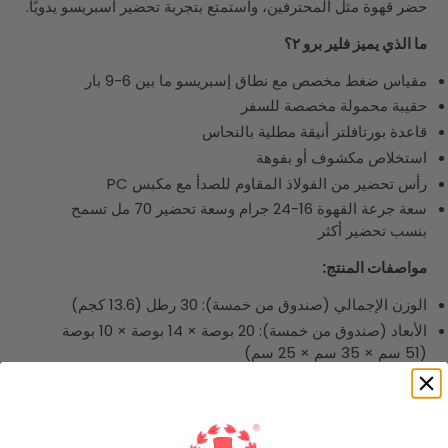
حضر قهوة مثل المحترفين، واستمتع بتجربة تحضير اسبريسو يدويًا.
ما الذي يميز فلير برو ٢؟
مقياس ضغط مخصص مع نطاق إسبريسو ما بين 6-9 بار
حقيبة محمولة مخصصة للسفر
قاعدة بورتافلتر أنيقة مطلية بالنحاس
استخلاص مكشوف أو بفوهة
رأس تحضير من الفولاذ المقاوم للصدأ مع مكبس PC
سعة جرعة القهوة 16-24 جرام وسعة تحضير 70 مل تسمح
بنسب تحضير أكثر
مواصفات المنتج:
الوزن الإجمالي (صندوق من خمسة): 30 رطل (13.6 كجم)
الأبعاد (صندوق من خمسة): 20 بوصة × 14 بوصة × 10 بوصة
(51 سم × 35 سم × 25 سم)
تتضمن:
قاعدة