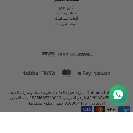
مكائن القهوة
مطاحن يدوية
أكواب السيراميك
أدوات الباريستا
© 2026
Caffeine Lab
.
شركة خبراء الغذاء التجارية المحدودة رقم السجل
التجاري: 4030169455 الرقم الضريبي: 311351665700003 رقم التوثيق
الإلكتروني: 0000014446 جميع الحقوق محفوظة