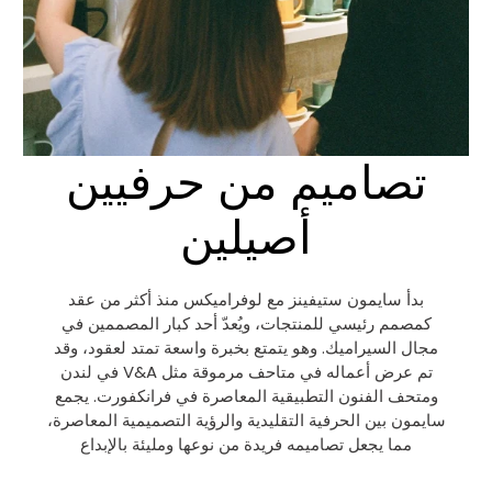
تصاميم من حرفيين
أصيلين
بدأ سايمون ستيفينز مع لوفراميكس منذ أكثر من عقد
كمصمم رئيسي للمنتجات، ويُعدّ أحد كبار المصممين في
مجال السيراميك. وهو يتمتع بخبرة واسعة تمتد لعقود، وقد
تم عرض أعماله في متاحف مرموقة مثل V&A في لندن
ومتحف الفنون التطبيقية المعاصرة في فرانكفورت. يجمع
سايمون بين الحرفية التقليدية والرؤية التصميمية المعاصرة،
مما يجعل تصاميمه فريدة من نوعها ومليئة بالإبداع