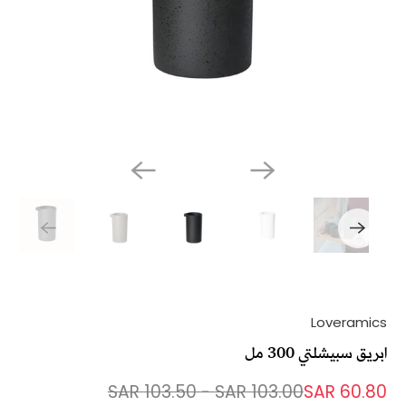
Loveramics
ابريق سبيشلتي 300 مل
103.50 SAR
-
103.00 SAR
60.80 SAR