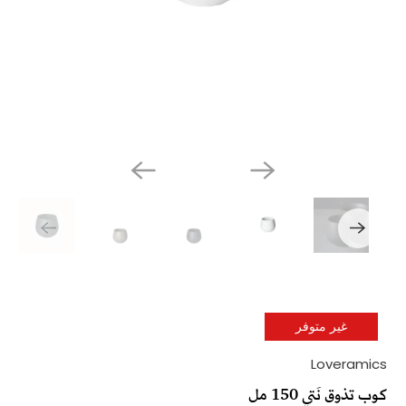
غير متوفر
Loveramics
كوب تذوق نَتي 150 مل