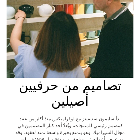
تصاميم من حرفيين
أصيلين
بدأ سايمون ستيفينز مع لوفراميكس منذ أكثر من عقد
كمصمم رئيسي للمنتجات، ويُعدّ أحد كبار المصممين في
مجال السيراميك. وهو يتمتع بخبرة واسعة تمتد لعقود، وقد
تم عرض أعماله في متاحف مرموقة مثل V&A في لندن