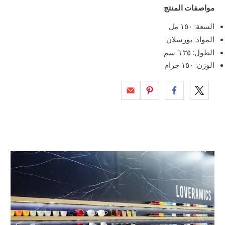
مواصفات المنتج
السعة: ١٥٠ مل
المواد: بورسلان
الطول: ٦.٣٥ سم
الوزن: ١٥٠ جرام