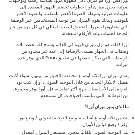
بور إكس أورا هو ميزان ذكي للقهوة مزود بشاشة رقمية وتوجيهات
ضوئية. يحول ميزان أورا خطوات تحضير القهوة المعقدة إلى
تعليمات ضوئية بسيطة: الضوء الأخضر للسكب، والضوء الأحمر
للتوقف. وبذلك يقوم الميزان من توجيه المستخدمين عبر الوصفة
التي يختارونها بسهولة لتحقيق الصب المثالي في كل مرة من غير
الحاجة لحساب وعد الأرقام المعقدة.
أورا كذلك هو أول ميزان قهوة في العالم يسمح لك بحفظ ثلاث
وصفات في الجهاز نفسه، بالإضافة إلى عدد غير محدود من
الوصفات التي يمكن حفظها في تطبيقPourx الذي يوفر عدة
ميزات.
يقدم ميزان أورا ثلاثة أوضاع مختلفة للاختيار من بينهم، سواء أكنت
تفضل الابتكار الجديد من خلال التوجيه الضوئي، أو إن كنت تود
العودة إلى الأساسيات بنهج أكثر تقليدية، فإن أورا يوفر مجموعة
من الوظائف التي تناسب احتياجات كل مستخدم.
ما الذي يميز ميزان أورا؟
يتضمن ثلاثة أوضاع أساسية: وضع التوجيه الضوئي / وضع بور
أوڤر / وضع قياس الأوزان
يبدأ التوجيه الضوئي تلقائيًا بمجرد استشعار الميزان لمعدل