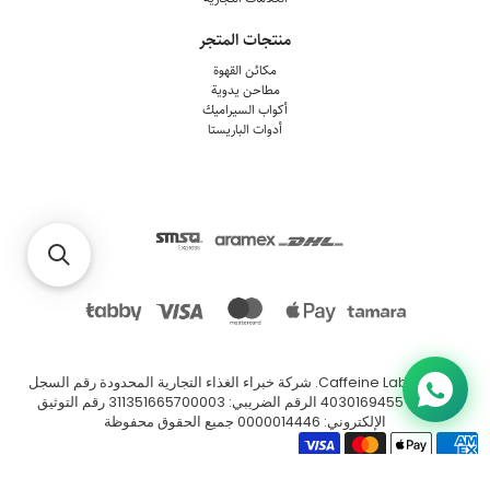
منتجات المتجر
مكائن القهوة
مطاحن يدوية
أكواب السيراميك
أدوات الباريستا
© 2026
Caffeine Lab
.
شركة خبراء الغذاء التجارية المحدودة رقم السجل
التجاري: 4030169455 الرقم الضريبي: 311351665700003 رقم التوثيق
الإلكتروني: 0000014446 جميع الحقوق محفوظة