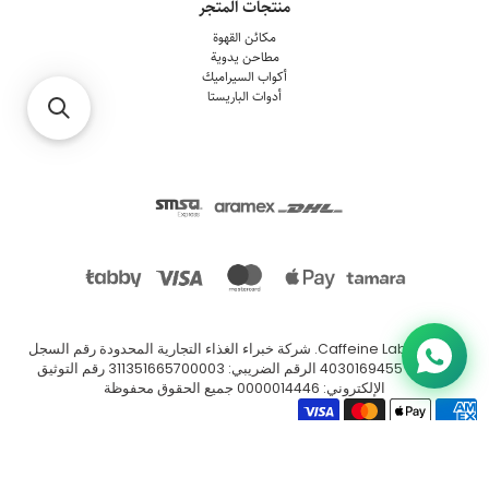
منتجات المتجر
مكائن القهوة
مطاحن يدوية
أكواب السيراميك
أدوات الباريستا
© 2026
Caffeine Lab
.
شركة خبراء الغذاء التجارية المحدودة رقم السجل
التجاري: 4030169455 الرقم الضريبي: 311351665700003 رقم التوثيق
الإلكتروني: 0000014446 جميع الحقوق محفوظة