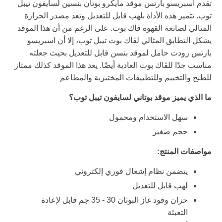
تقدم اسبريسو بارتس موقد مايكرو بوتان بنسين لسايفون تيبل
توب. تتميز هذه الأداة بلهب قابل للتعديل وتعد مصدر الحرارة
المثالي لصانعة القهوة ڤاك بوت. على الرغم من أن هذا الموقد
يشكل التطابق المثالي لڤاك بوت تيبل توب، إلا أن اسبريسو
بارتس زودت حامل لموقد بنسن قابل للتعديل بحيث جعلته
مناسب جدًا للڤاك بوت العادية أيضًا. يعد هذا الموقد كذلك ممتاز
للطبخ والتخييم وللتطبيقات المختبرية والمطاعم
ما الذي يميز موقد بوتاني لسايفون تيبل توب؟
سهل الاستخدام ومحمول
حجم صغير
مواصفات المنتج:
يتضمن نظام إشعال فوري إلكتروني
لهب قابل للتعديل
خزان وقود غاز البوتان 30 - 35 جم قابل لإعادة
التعبئة