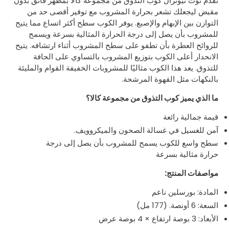
تقدم نوت نيوترال كوب التذوق من مجموعة كالا بمظهر فائق بدون
مقبض ليجعلك تشعر بحرارة المشروب مع توفير أقصى حد من
التوازن بين الإبهام والإصبع. يوفر الكوب سطح أكثر اتساع مما يتيح
للمشروب بأن يصل إلى درجة الحرارة المثالية بسرعة ويسمح
للروائح العطرة بأن تطفو على سطح المشروب أثناء ارتشافه. يتيح
الانحدار أعلى الكوب بتوزيع المشروب بالتساوي على الحافة
للتذوق. يعد هذا الكوب مثاليًا للمشروبات الخفيفة القوام والمليئة
بالنكهات مثل القهوة المرشحة.
ما الذي يميز كوب التذوق من مجموعة كالا؟
قيمة جمالية رائعة
آمن للغسيل في غسالة الصحون والميكروويف.
سطح واسع للكوب يسمح للمشروب بأن يصل إلى درجة
حرارة مثالية بسرعة
مواصفات المنتج:
المادة: بورسلين ناعم
السعة: 6 أونصة. (177 مل)
الأبعاد: 3 بوصة ارتفاع × 4 بوصة عرض