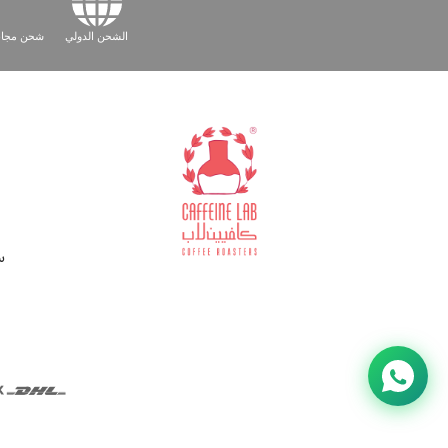
الشحن الدولي
شحن مجاني لل
س