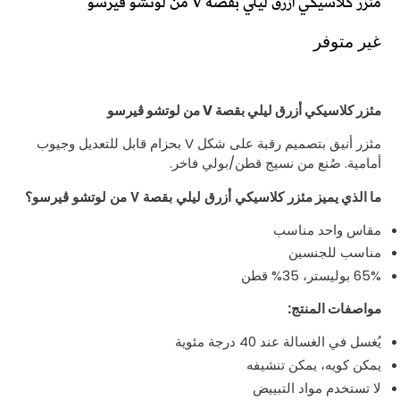
مئزر كلاسيكي أزرق ليلي بقصة V من لوتشو ڤيرسو
غير متوفر
مئزر كلاسيكي أزرق ليلي بقصة V من لوتشو ڤيرسو
مئزر أنيق بتصميم رقبة على شكل V بحزام قابل للتعديل وجيوب
أمامية. صُنع من نسيج قطن/بولي فاخر.
مئزر كلاسيكي أزرق ليلي بقصة V من لوتشو ڤيرسو؟
ما الذي يميز
مقاس واحد مناسب
مناسب للجنسين
65% بوليستر، 35% قطن
مواصفات المنتج:
يُغسل في الغسالة عند 40 درجة مئوية
يمكن كويه، يمكن تنشيفه
لا تستخدم مواد التبييض