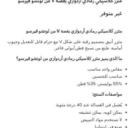
مئزر كلاسيكي رمادي أردوازي بقصة V من لوتشو ڤيرسو
غير متوفر
مئزر كلاسيكي رمادي أردوازي بقصة V من لوتشو ڤيرسو
مئزر أنيق بتصميم رقبة على شكل V مع حزام قابل للتعديل وجيوب
أمامية. صُنع من نسيج قطن/بولي فاخر.
ما الذي يميز مئزر كلاسيكي رمادي
أردوازي
من لوتشو ڤيرسو؟
مقاس واحد مناسب
مناسب للجنسين
65% بوليستر، 35% قطن
مواصفات المنتج:
يُغسل في الغسالة عند 40 درجة مئوية
يمكن كويه، يمكن تنشيفه
لا تستخدم مواد التبييض
صنع في ليتوانيا