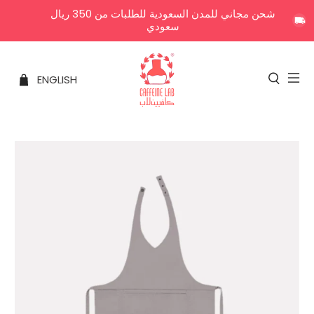
شحن مجاني للمدن السعودية للطلبات من 350 ريال
سعودي
ENGLISH