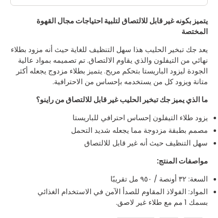
يتميز بكونه غير قابل للالتصاق لتلبية احتياجات مجال القهوة
المختصة
يعد جك تبخير الحليب هذا سهل التنظيف للغاية حيث أنه مزود بطلاء
نهائي من التيفلون والذي يقاوم الالتصاق. تم تصميمه بمواد عالية
الجودة ليزود الباريستا بتحكم مريح. يتميز بطلاء مزدوج يجعله أكثر
متانة ويزود كل من يستخدمه بإحساس من الاحترافية.
ما الذي يميز جك تبخير الحليب غير قابل للالتصاق من راينو؟
يزود طلاء التيفلون إحساس احترافي للباريستا
مصمم بطبقة مزدوجة مما يجعله شديد التحمل
سهل التنظيف حيث أنه غير قابل للالتصاق
مواصفات المنتج:
السعة: ٣٢ أونصة / ٩٥٠ مل تقريبًا
المواد: الفولاذ المقاوم للصدأ الآمن في الاستخدام الغذائي
بسمك 1 مم مع طلاء غير لاصق.