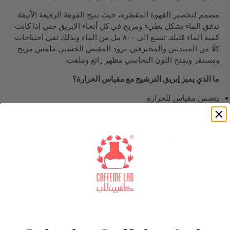
مصمم لتحضير القهوة المقطرة، حيث تتيح الفوهة الرفيعة الأنيقة
تدفق الماء بشكل بطيء ومريح في كل أنحاء الإبريق حتى إذا كانت
كمية الماء قليلة. تتسع الى ٨٠٠ مل من الماء وبذلك تفي احتياجات
كلًا من المبتدئين والمحترفين. يزود المقبض الخشبي ملمس مريح
ومستقر ويمنح اللون النحاسي مظهر رائع وملفت.
ما الذي يميز إبريق الترشيح مع مقياس الحرارة؟
يتضمن مقياس للحرارة
يستخدم لتحضير قهوة مقطرة
مصنوع من الفولاذ المقاوم للصدأ بدرجة 18-8 ومطلي
بالنحاس، يتمتع الإبريق بالمظهر الرائع بالإضافة إلى سهولة
الاستخدام
تصميم عالي الجودة، انيق ومتوازن
مواصفات المنتج:
الأبعاد: 9.9 x 20.6 x 16.6 cm
السعة: 800 مل
المادة: الفولاذ المقاوم للصدأ 18-8